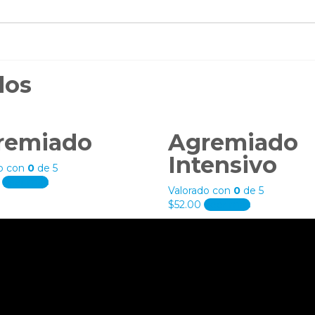
dos
remiado
Agremiado
Intensivo
do con
0
de 5
Leer más
Valorado con
0
de 5
$
52.00
Leer más