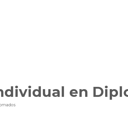
ndividual en Dip
plomados