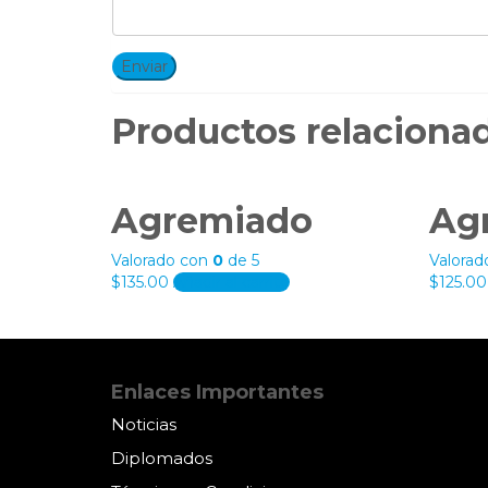
Productos relaciona
Agremiado
Ag
Valorado con
0
de 5
Valora
$
135.00
Añadir al carrito
$
125.00
Enlaces Importantes
Noticias
Diplomados