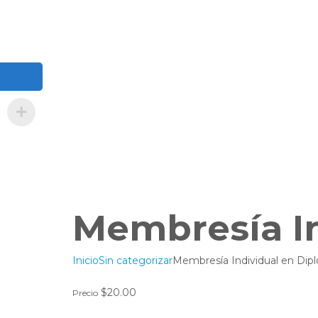
Membresía I
Inicio
Sin categorizar
Membresía Individual en Di
$
20.00
Precio