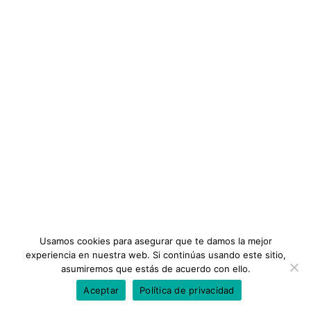
ENLACES IMPORTANTES
Noticias
Diplomados
Términos y Condiciones
Modelamiento Ambiental
INFORMACIÓN
Preguntas Frecuentes
VER CURSO
Planes
Tutoriales
Gremios Profesionales
Usamos cookies para asegurar que te damos la mejor
experiencia en nuestra web. Si continúas usando este sitio,
asumiremos que estás de acuerdo con ello.
Aceptar
Política de privacidad
Todos los Derechos Reservados ©Gremios Profesionales