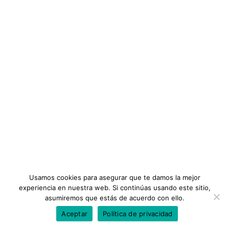
ENLACES IMPORTANTES
Noticias
Diplomados
Términos y Condiciones
Auxiliar de Despacho Aduanero
INFORMACIÓN
Preguntas Frecuentes
VER CURSO
Planes
Tutoriales
Gremios Profesionales
Usamos cookies para asegurar que te damos la mejor
experiencia en nuestra web. Si continúas usando este sitio,
asumiremos que estás de acuerdo con ello.
Aceptar
Política de privacidad
Todos los Derechos Reservados ©Gremios Profesionales