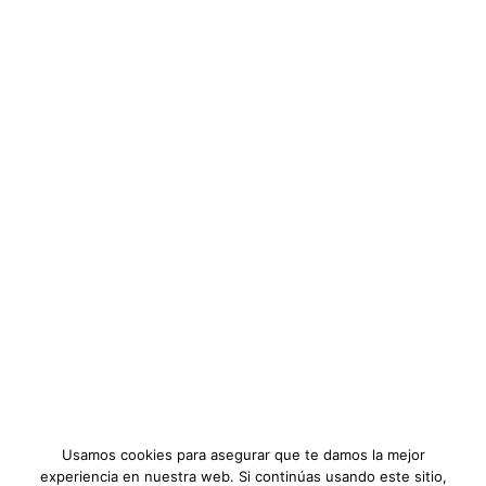
Encuentra otros tutoriales..
ENLACES IMPORTANTES
Noticias
Diplomados
Términos y Condiciones
Agremiados
INFORMACIÓN
Solicite mi diploma, pero
Preguntas Frecuentes
aun no me llega
Planes
Ver tutorial
Tutoriales
Usamos cookies para asegurar que te damos la mejor
experiencia en nuestra web. Si continúas usando este sitio,