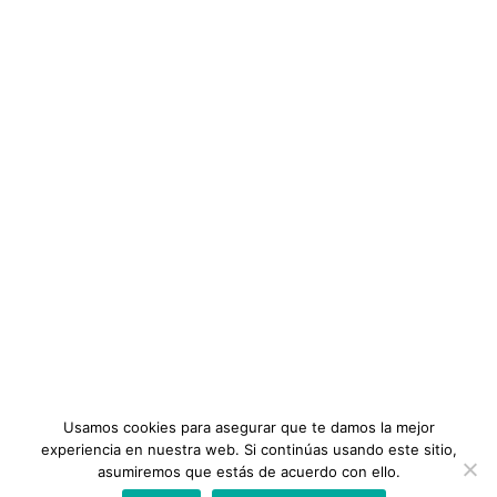
$24
Gremios Profesionales
ENLACES IMPORTANTES
Ética Profesional
Noticias
44 Conferencias
Vista previa de este curso
Diplomados
Añadir a la lista de deseos
Términos y Condiciones
$24
Trade marketing
Categoría:
INFORMACIÓN
DIPLOMADOS
,
PROFESIONALES EN MARKETING
Precio:
Preguntas Frecuentes
$20
Planes
OBTENER EL CURSO
Tutoriales
Usamos cookies para asegurar que te damos la mejor
experiencia en nuestra web. Si continúas usando este sitio,
asumiremos que estás de acuerdo con ello.