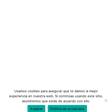
Gremios Profesionales
Ética Profesional
ENLACES IMPORTANTES
44 Conferencias
Vista previa de este curso
Noticias
Añadir a la lista de deseos
$24
Diplomados
Tecnologías de Telefonía Móvil
Términos y Condiciones
Categoría:
INFORMACIÓN
DIPLOMADOS
,
PROFESIONALES EN INGENIERÍA DE
SISTEMAS
Precio:
Preguntas Frecuentes
$20
Planes
OBTENER EL CURSO
Tutoriales
Usamos cookies para asegurar que te damos la mejor
experiencia en nuestra web. Si continúas usando este sitio,
asumiremos que estás de acuerdo con ello.
Aceptar
Política de privacidad
Todos los Derechos Reservados ©Gremios Profesionales