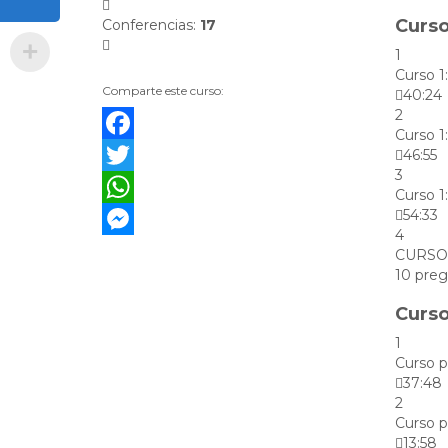
Curso
Conferencias
:
17
1
Curso 1
Comparte este curso:
40:24
2
Curso 1
Facebook
46:55
3
Twitter
Curso 1
54:33
WhatsApp
4
Messenger
CURSO
10 pre
Curso
1
Curso p
37:48
2
Curso p
13:58