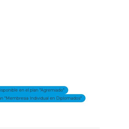
isponible en el plan "Agremiado"
lan "Membresia Individual en Diplomados"