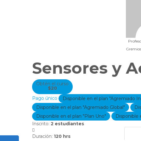
Profes
Gremios
Sensores y A
Obtén el curso
$20
Pago único
Disponible en el plan "Agremiado In
Disponible en el plan "Agremiado Global"
Di
Disponible en el plan "Plan Uno"
Disponible e
Inscrito
:
2 estudiantes
Tema
Duración
:
120 hrs