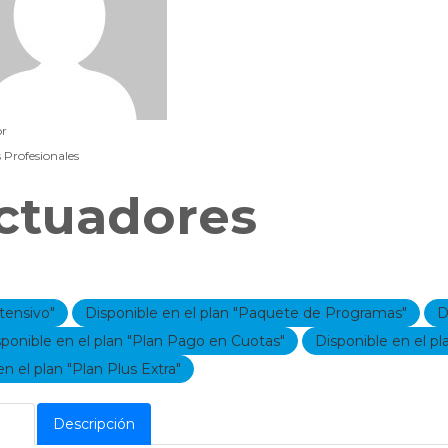
or
 Profesionales
ctuadores
tensivo"
Disponible en el plan "Paquete de Programas"
D
sponible en el plan "Plan Pago en Cuotas"
Disponible en el p
n el plan "Plan Plus Extra"
rio
Descripción