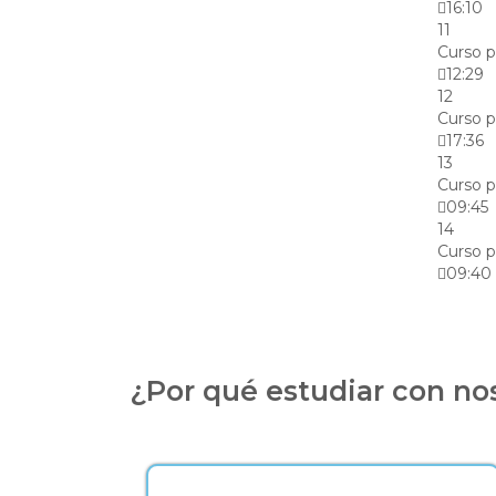
16:10
11
Curso pr
12:29
12
Curso p
17:36
13
Curso p
09:45
14
Curso p
09:40
¿Por qué estudiar con no