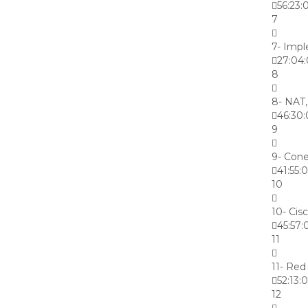
56:23:
7
7- Impl
27:04
8
8- NAT
46:30
9
9- Cone
41:55:
10
10- Cis
45:57:
11
11- Red
52:13:
12