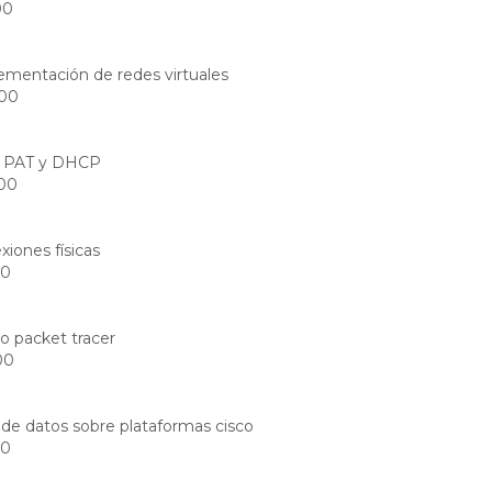
00
ementación de redes virtuales
:00
, PAT y DHCP
:00
xiones físicas
00
co packet tracer
00
 de datos sobre plataformas cisco
00