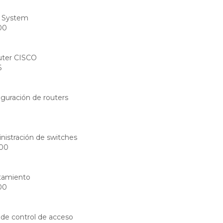
o System
00
outer CISCO
6
iguración de routers
7
nistración de switches
:00
tamiento
00
a de control de acceso