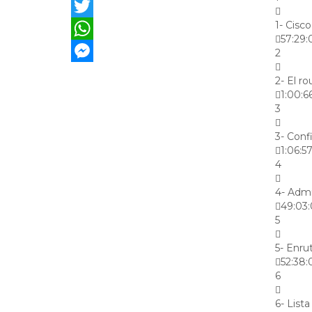
Facebook
1- Cisc
Twitter
57:29:
WhatsApp
2
Messenger
2- El r
1:00:6
3
3- Conf
1:06:5
4
4- Admi
49:03
5
5- Enru
52:38:
6
6- List