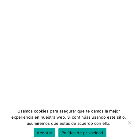
Gremios Profesionales
ENLACES IMPORTANTES
Ética Profesional
Noticias
44 Conferencias
Vista previa de este curso
Diplomados
Añadir a la lista de deseos
Términos y Condiciones
$24
Redacción Publicitaria
Categoría:
INFORMACIÓN
DIPLOMADOS
,
PROFESIONALES EN MARKETING
Precio:
Preguntas Frecuentes
$20
Planes
OBTENER EL CURSO
Tutoriales
Usamos cookies para asegurar que te damos la mejor
experiencia en nuestra web. Si continúas usando este sitio,
asumiremos que estás de acuerdo con ello.
Aceptar
Política de privacidad
Todos los Derechos Reservados ©Gremios Profesionales