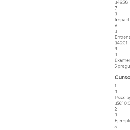
46:38
7
Impacto
8
Entrena
46:01
9
Examen 
5 pregu
Curso
1
Psicolo
56:10:
2
Ejemplo
3