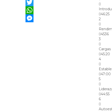
Facebook
Introdu
Twitter
46:25
WhatsApp
2
Messenger
Rendim
4536
3
Cargas 
45:20
4
Estable
47:00
5
Lideraz
44:55
6
Autoest