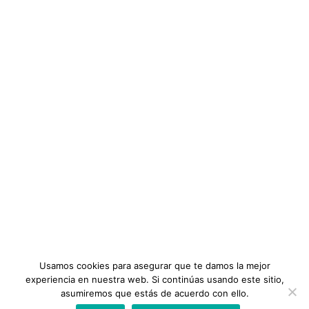
$24
Gremios Profesionales
ENLACES IMPORTANTES
Ética Profesional
Noticias
44 Conferencias
Vista previa de este curso
Diplomados
Añadir a la lista de deseos
Términos y Condiciones
$24
Edificaciones con Tierra
Categoría:
INFORMACIÓN
DIPLOMADOS
,
PROFESIONALES EN INGENIERÍA CIVIL
Precio:
Preguntas Frecuentes
$20
Planes
OBTENER EL CURSO
Tutoriales
Usamos cookies para asegurar que te damos la mejor
experiencia en nuestra web. Si continúas usando este sitio,
asumiremos que estás de acuerdo con ello.